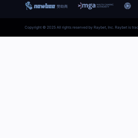
跳
至
内
首页–雷竞技官网-英雄联盟(
容