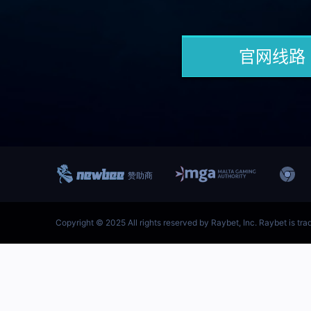
跳
至
内
首页–雷竞技官网-英雄联盟(