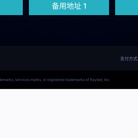
LOL)S15预测LOL预测网站