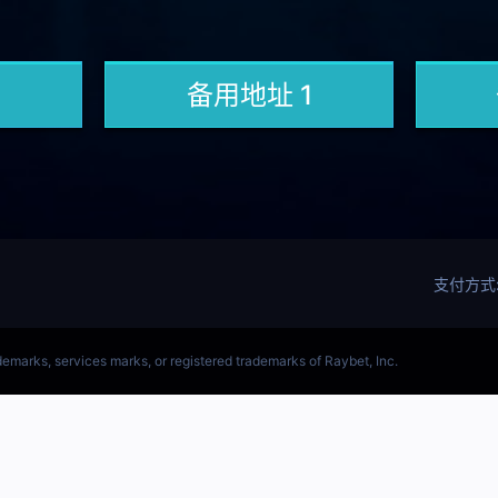
LOL)S15预测LOL预测网站