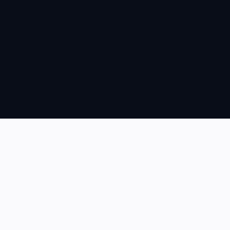
跳
至
内
容
首页–雷竞技官网-英雄联盟(LOL)S15
预测LOL预测网站